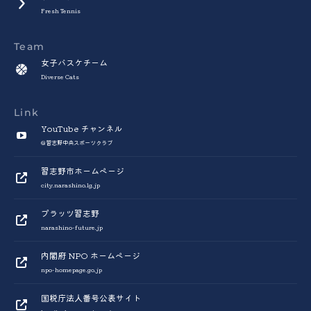
Fresh Tennis
Team
女子バスケチーム
Diverse Cats
Link
YouTube チャンネル
@習志野中央スポーツクラブ
習志野市ホームページ
city.narashino.lg.jp
プラッツ習志野
narashino-future.jp
内閣府 NPO ホームページ
npo-homepage.go.jp
国税庁法人番号公表サイト