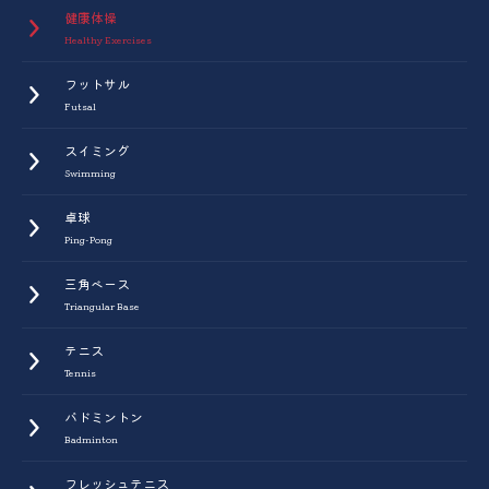
健康体操
Healthy Exercises
フットサル
Futsal
スイミング
Swimming
卓球
Ping-Pong
三角ベース
Triangular Base
テニス
Tennis
バドミントン
Badminton
フレッシュテニス